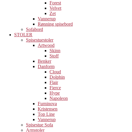
Forest
Velvet
Zet
Vannerup
Rønning spisebord
Sofabord
STOLER
Spisestuestoler
Artwood
Skinn
Stoff
Benker
Danform
Cloud
Dolphin
Flair
Fierce
Hype
Napoleon
Furninova
Kristensen
Top Line
Vannerup
Spisestue Sofa
Armstoler