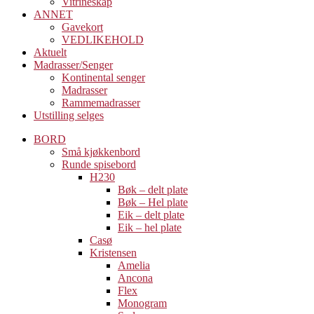
Vitrineskap
ANNET
Gavekort
VEDLIKEHOLD
Aktuelt
Madrasser/Senger
Kontinental senger
Madrasser
Rammemadrasser
Utstilling selges
BORD
Små kjøkkenbord
Runde spisebord
H230
Bøk – delt plate
Bøk – Hel plate
Eik – delt plate
Eik – hel plate
Casø
Kristensen
Amelia
Ancona
Flex
Monogram