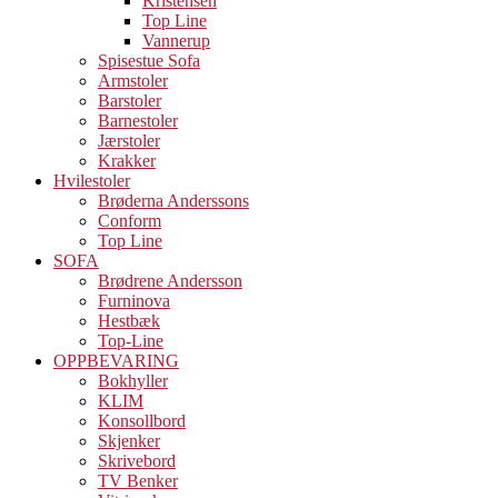
Kristensen
Top Line
Vannerup
Spisestue Sofa
Armstoler
Barstoler
Barnestoler
Jærstoler
Krakker
Hvilestoler
Brøderna Anderssons
Conform
Top Line
SOFA
Brødrene Andersson
Furninova
Hestbæk
Top-Line
OPPBEVARING
Bokhyller
KLIM
Konsollbord
Skjenker
Skrivebord
TV Benker