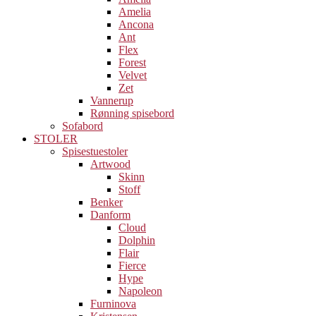
Amelia
Ancona
Ant
Flex
Forest
Velvet
Zet
Vannerup
Rønning spisebord
Sofabord
STOLER
Spisestuestoler
Artwood
Skinn
Stoff
Benker
Danform
Cloud
Dolphin
Flair
Fierce
Hype
Napoleon
Furninova