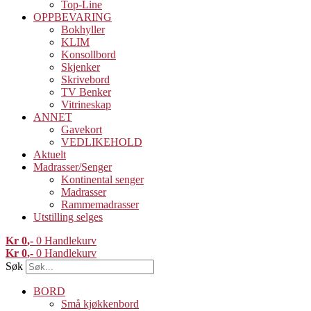
Top-Line
OPPBEVARING
Bokhyller
KLIM
Konsollbord
Skjenker
Skrivebord
TV Benker
Vitrineskap
ANNET
Gavekort
VEDLIKEHOLD
Aktuelt
Madrasser/Senger
Kontinental senger
Madrasser
Rammemadrasser
Utstilling selges
Kr
0
0
Handlekurv
Kr
0
0
Handlekurv
Søk
BORD
Små kjøkkenbord