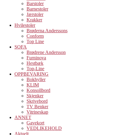
Barstoler
Barnestoler
Jærstoler
Krakker
Hvilestoler
Brøderna Anderssons
Conform
Top Line
SOFA
Brødrene Andersson
Furninova
Hestbæk
Top-Line
OPPBEVARING
Bokhyller
KLIM
Konsollbord
Skjenker
Skrivebord
TV Benker
Vitrineskap
ANNET
Gavekort
VEDLIKEHOLD
Aktuelt