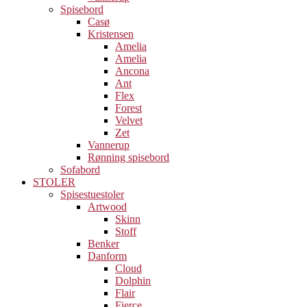
Spisebord
Casø
Kristensen
Amelia
Amelia
Ancona
Ant
Flex
Forest
Velvet
Zet
Vannerup
Rønning spisebord
Sofabord
STOLER
Spisestuestoler
Artwood
Skinn
Stoff
Benker
Danform
Cloud
Dolphin
Flair
Fierce