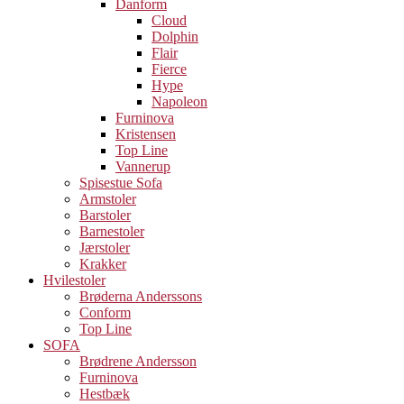
Danform
Cloud
Dolphin
Flair
Fierce
Hype
Napoleon
Furninova
Kristensen
Top Line
Vannerup
Spisestue Sofa
Armstoler
Barstoler
Barnestoler
Jærstoler
Krakker
Hvilestoler
Brøderna Anderssons
Conform
Top Line
SOFA
Brødrene Andersson
Furninova
Hestbæk