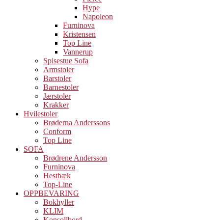
Hype
Napoleon
Furninova
Kristensen
Top Line
Vannerup
Spisestue Sofa
Armstoler
Barstoler
Barnestoler
Jærstoler
Krakker
Hvilestoler
Brøderna Anderssons
Conform
Top Line
SOFA
Brødrene Andersson
Furninova
Hestbæk
Top-Line
OPPBEVARING
Bokhyller
KLIM
Konsollbord