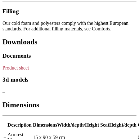
Filling
Our cold foam and polyesters comply with the highest European
standards. For additional filling materials, see Comforts.
Downloads
Documents
Product sheet
3d models
–
Dimensions
Description
DimensionsWidth/depth/Height
SeatHeight/depth
Armrest
+
15 x 90 x 59 cm