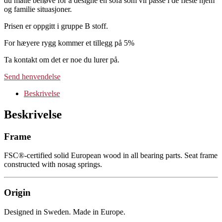
du måtte behøve for å designe en sofa som vil passe i de fleste hjem
og familie situasjoner.
Prisen er oppgitt i gruppe B stoff.
For hæyere rygg kommer et tillegg på 5%
Ta kontakt om det er noe du lurer på.
Send henvendelse
Beskrivelse
Beskrivelse
Frame
FSC®-certified solid European wood in all bearing parts. Seat frame
constructed with nosag springs.
Origin
Designed in Sweden. Made in Europe.