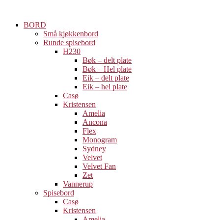
Skip
to
BORD
content
Små kjøkkenbord
Runde spisebord
H230
Bøk – delt plate
Bøk – Hel plate
Eik – delt plate
Eik – hel plate
Casø
Kristensen
Amelia
Ancona
Flex
Monogram
Sydney
Velvet
Velvet Fan
Zet
Vannerup
Spisebord
Casø
Kristensen
Amelia