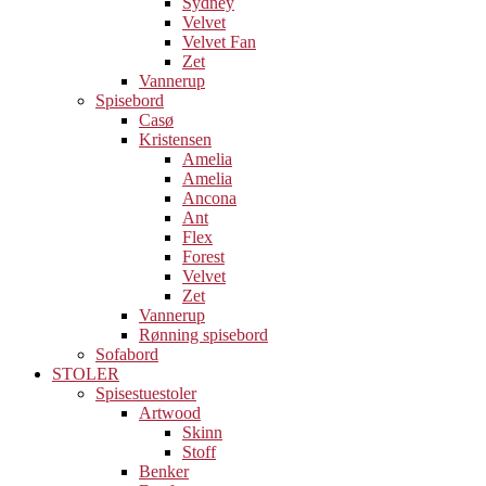
Sydney
Velvet
Velvet Fan
Zet
Vannerup
Spisebord
Casø
Kristensen
Amelia
Amelia
Ancona
Ant
Flex
Forest
Velvet
Zet
Vannerup
Rønning spisebord
Sofabord
STOLER
Spisestuestoler
Artwood
Skinn
Stoff
Benker