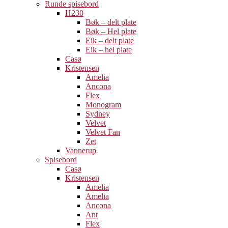
Runde spisebord
H230
Bøk – delt plate
Bøk – Hel plate
Eik – delt plate
Eik – hel plate
Casø
Kristensen
Amelia
Ancona
Flex
Monogram
Sydney
Velvet
Velvet Fan
Zet
Vannerup
Spisebord
Casø
Kristensen
Amelia
Amelia
Ancona
Ant
Flex