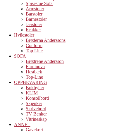
Spisestue Sofa
Armstoler
Barstoler
Barnestoler
Jærstoler
Krakker
Hvilestoler
Brøderna Anderssons
Conform
Top Line
SOFA
Brødrene Andersson
Furninova
Hestbæk
Top-Line
OPPBEVARING
Bokhyller
KLIM
Konsollbord
Skjenker
Skrivebord
TV Benker
Vitrineskap
ANNET
Gavekort