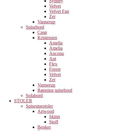
Sydney
Velvet
Velvet Fan
Zet
Vannerup
Spisebord
Casø
Kristensen
Amelia
Amelia
Ancona
Ant
Flex
Forest
Velvet
Zet
Vannerup
Rønning spisebord
Sofabord
STOLER
Spisestuestoler
Artwood
Skinn
Stoff
Benker