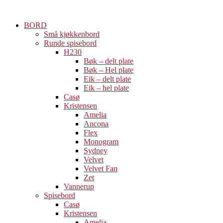
Skip
to
BORD
content
Små kjøkkenbord
Runde spisebord
H230
Bøk – delt plate
Bøk – Hel plate
Eik – delt plate
Eik – hel plate
Casø
Kristensen
Amelia
Ancona
Flex
Monogram
Sydney
Velvet
Velvet Fan
Zet
Vannerup
Spisebord
Casø
Kristensen
Amelia