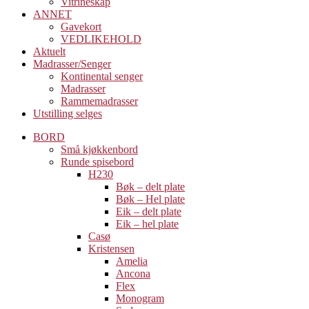
Vitrineskap
ANNET
Gavekort
VEDLIKEHOLD
Aktuelt
Madrasser/Senger
Kontinental senger
Madrasser
Rammemadrasser
Utstilling selges
BORD
Små kjøkkenbord
Runde spisebord
H230
Bøk – delt plate
Bøk – Hel plate
Eik – delt plate
Eik – hel plate
Casø
Kristensen
Amelia
Ancona
Flex
Monogram