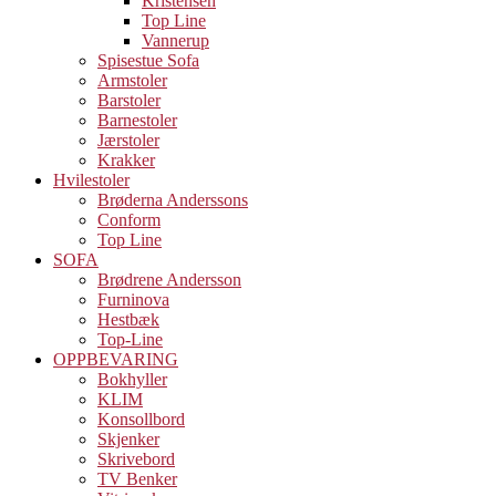
Kristensen
Top Line
Vannerup
Spisestue Sofa
Armstoler
Barstoler
Barnestoler
Jærstoler
Krakker
Hvilestoler
Brøderna Anderssons
Conform
Top Line
SOFA
Brødrene Andersson
Furninova
Hestbæk
Top-Line
OPPBEVARING
Bokhyller
KLIM
Konsollbord
Skjenker
Skrivebord
TV Benker