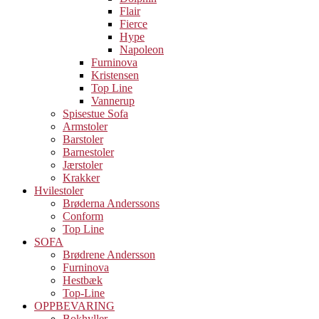
Flair
Fierce
Hype
Napoleon
Furninova
Kristensen
Top Line
Vannerup
Spisestue Sofa
Armstoler
Barstoler
Barnestoler
Jærstoler
Krakker
Hvilestoler
Brøderna Anderssons
Conform
Top Line
SOFA
Brødrene Andersson
Furninova
Hestbæk
Top-Line
OPPBEVARING
Bokhyller