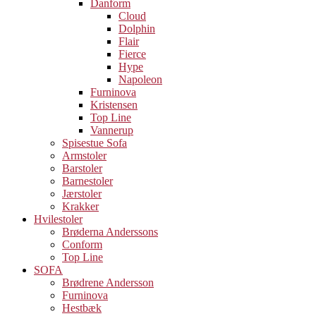
Danform
Cloud
Dolphin
Flair
Fierce
Hype
Napoleon
Furninova
Kristensen
Top Line
Vannerup
Spisestue Sofa
Armstoler
Barstoler
Barnestoler
Jærstoler
Krakker
Hvilestoler
Brøderna Anderssons
Conform
Top Line
SOFA
Brødrene Andersson
Furninova
Hestbæk