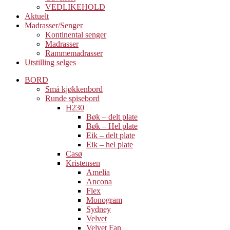
VEDLIKEHOLD
Aktuelt
Madrasser/Senger
Kontinental senger
Madrasser
Rammemadrasser
Utstilling selges
BORD
Små kjøkkenbord
Runde spisebord
H230
Bøk – delt plate
Bøk – Hel plate
Eik – delt plate
Eik – hel plate
Casø
Kristensen
Amelia
Ancona
Flex
Monogram
Sydney
Velvet
Velvet Fan