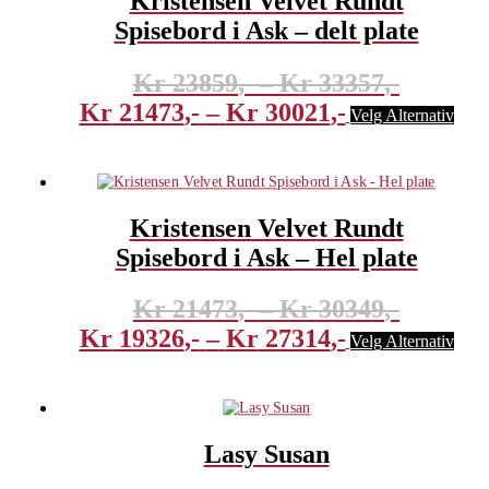
Kristensen Velvet Rundt
Spisebord i Ask – delt plate
Prisomr
Kr
23859
–
Kr
33357
Prisområde:
Kr 238
Dett
Kr
21473
–
Kr
30021
Velg Alternativ
produ
Kr 21473
Til
har
Til
Kr 333
flere
varia
Kr 30021
Alter
Kristensen Velvet Rundt
kan
velge
Spisebord i Ask – Hel plate
på
prod
Prisomr
Kr
21473
–
Kr
30349
Prisområde:
Kr 214
Dett
Kr
19326
–
Kr
27314
Velg Alternativ
produ
Kr 19326
Til
har
Til
Kr 303
flere
varia
Kr 27314
Alter
Lasy Susan
kan
velge