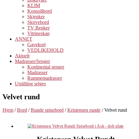
KLIM
Konsollbord
Skjenker
Skrivebord
TV Benker
Vitrineskap
ANNET
Gavekort
VEDLIKEHOLD
Aktuelt
Madrasser/Senger
Kontinental senger
Madrasser
Rammemadrasser
Utstilling selges
Velvet rund
Hjem
/
Bord
/
Runde spisebord
/
Kristensen runde
/ Velvet rund