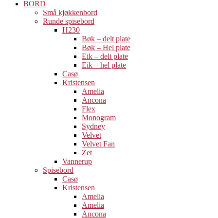
BORD
Små kjøkkenbord
Runde spisebord
H230
Bøk – delt plate
Bøk – Hel plate
Eik – delt plate
Eik – hel plate
Casø
Kristensen
Amelia
Ancona
Flex
Monogram
Sydney
Velvet
Velvet Fan
Zet
Vannerup
Spisebord
Casø
Kristensen
Amelia
Amelia
Ancona