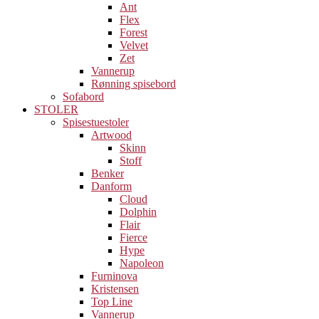
Ant
Flex
Forest
Velvet
Zet
Vannerup
Rønning spisebord
Sofabord
STOLER
Spisestuestoler
Artwood
Skinn
Stoff
Benker
Danform
Cloud
Dolphin
Flair
Fierce
Hype
Napoleon
Furninova
Kristensen
Top Line
Vannerup