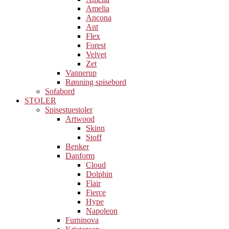
Amelia
Ancona
Ant
Flex
Forest
Velvet
Zet
Vannerup
Rønning spisebord
Sofabord
STOLER
Spisestuestoler
Artwood
Skinn
Stoff
Benker
Danform
Cloud
Dolphin
Flair
Fierce
Hype
Napoleon
Furninova