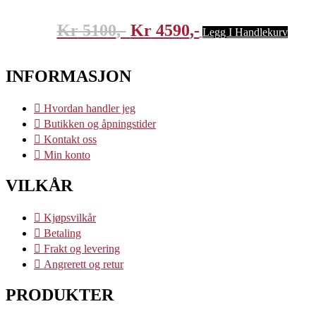
på
prod
Kr
5100
Kr
4590
Legg I Handlekurv
INFORMASJON
Hvordan handler jeg
Butikken og åpningstider
Kontakt oss
Min konto
VILKÅR
Kjøpsvilkår
Betaling
Frakt og levering
Angrerett og retur
PRODUKTER