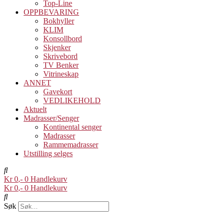
Top-Line
OPPBEVARING
Bokhyller
KLIM
Konsollbord
Skjenker
Skrivebord
TV Benker
Vitrineskap
ANNET
Gavekort
VEDLIKEHOLD
Aktuelt
Madrasser/Senger
Kontinental senger
Madrasser
Rammemadrasser
Utstilling selges
Kr
0
0
Handlekurv
Kr
0
0
Handlekurv
Søk