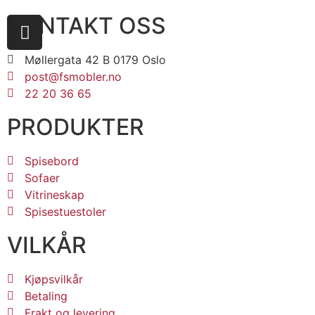
KONTAKT OSS
Møllergata 42 B 0179 Oslo
post@fsmobler.no
22 20 36 65
PRODUKTER
Spisebord
Sofaer
Vitrineskap
Spisestuestoler
VILKÅR
Kjøpsvilkår
Betaling
Frakt og levering