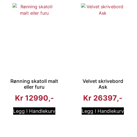
Rønning skatoll malt
Velvet skrivebord
eller furu
Ask
Kr
12990
Kr
26397
Legg I Handlekurv
Legg I Handlekurv