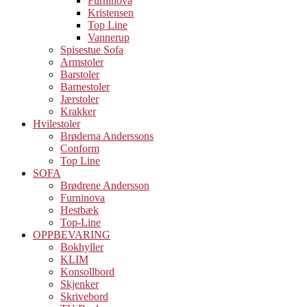
Furninova
Kristensen
Top Line
Vannerup
Spisestue Sofa
Armstoler
Barstoler
Barnestoler
Jærstoler
Krakker
Hvilestoler
Brøderna Anderssons
Conform
Top Line
SOFA
Brødrene Andersson
Furninova
Hestbæk
Top-Line
OPPBEVARING
Bokhyller
KLIM
Konsollbord
Skjenker
Skrivebord