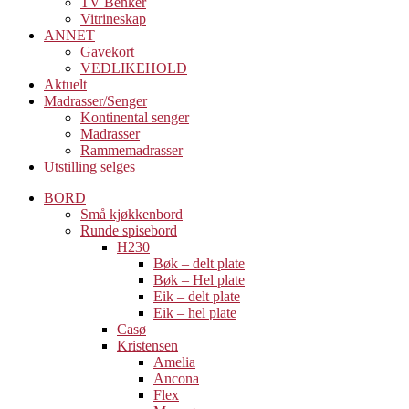
TV Benker
Vitrineskap
ANNET
Gavekort
VEDLIKEHOLD
Aktuelt
Madrasser/Senger
Kontinental senger
Madrasser
Rammemadrasser
Utstilling selges
BORD
Små kjøkkenbord
Runde spisebord
H230
Bøk – delt plate
Bøk – Hel plate
Eik – delt plate
Eik – hel plate
Casø
Kristensen
Amelia
Ancona
Flex