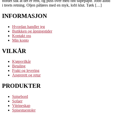
bordet slik at det er rent, og puss over med fint slipepapir. Jobb alltid
i treets retning. Oljen påføres med en myk, lofri klut. Tørk […]
INFORMASJON
Hvordan handler jeg
Butikken og åpningstider
Kontakt oss
Min konto
VILKÅR
Kjøpsvilkår
Betaling
Frakt og levering
Angrerett og retur
PRODUKTER
Spisebord
Sofaer
Vitrineskap
Spisestuestoler