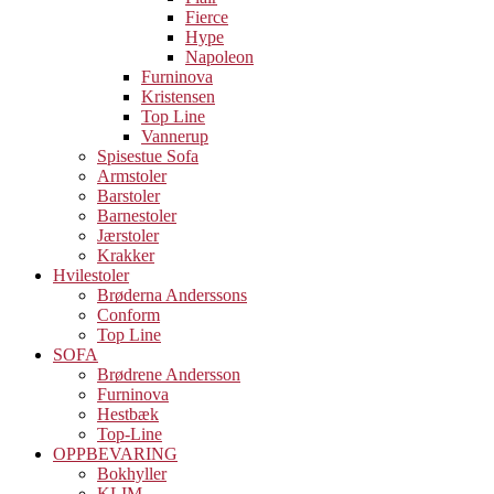
Fierce
Hype
Napoleon
Furninova
Kristensen
Top Line
Vannerup
Spisestue Sofa
Armstoler
Barstoler
Barnestoler
Jærstoler
Krakker
Hvilestoler
Brøderna Anderssons
Conform
Top Line
SOFA
Brødrene Andersson
Furninova
Hestbæk
Top-Line
OPPBEVARING
Bokhyller
KLIM