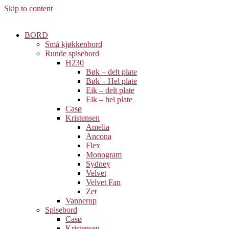
Skip to content
BORD
Små kjøkkenbord
Runde spisebord
H230
Bøk – delt plate
Bøk – Hel plate
Eik – delt plate
Eik – hel plate
Casø
Kristensen
Amelia
Ancona
Flex
Monogram
Sydney
Velvet
Velvet Fan
Zet
Vannerup
Spisebord
Casø
Kristensen