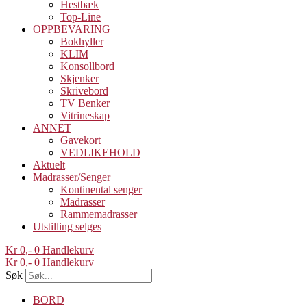
Hestbæk
Top-Line
OPPBEVARING
Bokhyller
KLIM
Konsollbord
Skjenker
Skrivebord
TV Benker
Vitrineskap
ANNET
Gavekort
VEDLIKEHOLD
Aktuelt
Madrasser/Senger
Kontinental senger
Madrasser
Rammemadrasser
Utstilling selges
Kr
0
0
Handlekurv
Kr
0
0
Handlekurv
Søk
BORD