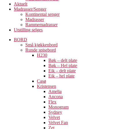
Aktuelt
Madrasser/Senger
Kontinental senger
Madrasser
Rammemadrasser
Utstilling selges
BORD
Små kjøkkenbord
Runde spisebord
H230
Bøk – delt plate
Bøk – Hel plate
Eik – delt plate
Eik – hel plate
Casø
Kristensen
Amelia
Ancona
Flex
Monogram
Sydney
Velvet
Velvet Fan
Zet