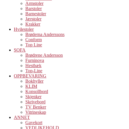
Armstoler
Barstoler
Barnestoler
Jærstoler
Krakker
Hvilestoler
Brøderna Anderssons
Conform
Top Line
SOFA
Brødrene Andersson
Furninova
Hestbæk
Top-Line
OPPBEVARING
Bokhyller
KLIM
Konsollbord
Skjenker
Skrivebord
TV Benker
Vitrineskap
ANNET
Gavekort
VEDLIKEHOLD