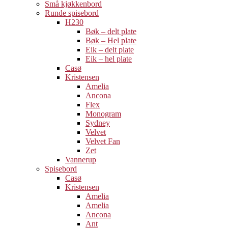
Små kjøkkenbord
Runde spisebord
H230
Bøk – delt plate
Bøk – Hel plate
Eik – delt plate
Eik – hel plate
Casø
Kristensen
Amelia
Ancona
Flex
Monogram
Sydney
Velvet
Velvet Fan
Zet
Vannerup
Spisebord
Casø
Kristensen
Amelia
Amelia
Ancona
Ant