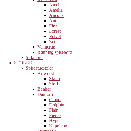
Amelia
Amelia
Ancona
Ant
Flex
Forest
Velvet
Zet
Vannerup
Rønning spisebord
Sofabord
STOLER
Spisestuestoler
Artwood
Skinn
Stoff
Benker
Danform
Cloud
Dolphin
Flair
Fierce
Hype
Napoleon