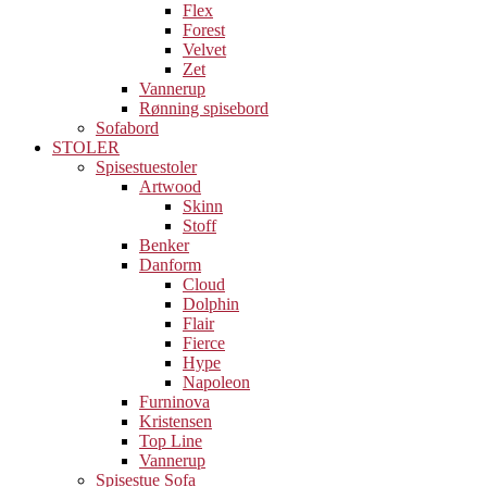
Flex
Forest
Velvet
Zet
Vannerup
Rønning spisebord
Sofabord
STOLER
Spisestuestoler
Artwood
Skinn
Stoff
Benker
Danform
Cloud
Dolphin
Flair
Fierce
Hype
Napoleon
Furninova
Kristensen
Top Line
Vannerup
Spisestue Sofa