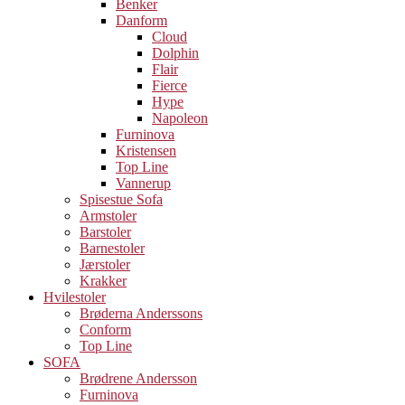
Benker
Danform
Cloud
Dolphin
Flair
Fierce
Hype
Napoleon
Furninova
Kristensen
Top Line
Vannerup
Spisestue Sofa
Armstoler
Barstoler
Barnestoler
Jærstoler
Krakker
Hvilestoler
Brøderna Anderssons
Conform
Top Line
SOFA
Brødrene Andersson
Furninova