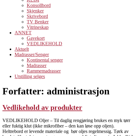
Konsollbord
Skjenker
Skrivebord
TV Benker
Vitrineskap
ANNET
Gavekort
VEDLIKEHOLD
Aktuelt
Madrasser/Senger
Kontinental senger
Madrasser
Rammemadrasser
Utstilling selges
Forfatter:
administrasjon
Vedlikehold av produkter
VEDLIKEHOLD Oljer – Til daglig rengjøring brukes en myk tørr
eller fuktig klut (ikke mikrofiber – den kan løse opp oljen).
Heltrebord er levende materiale og bør oljes regelmessig. Tørk av