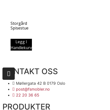
Storgård
Spisestue
Legg I
Handlekurv
KONTAKT OSS
Møllergata 42 B 0179 Oslo
post@fsmobler.no
22 20 36 65
PRODUKTER