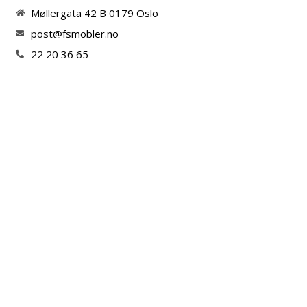
Møllergata 42 B 0179 Oslo
post@fsmobler.no
22 20 36 65