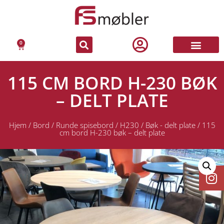
0
115 CM BORD H-230 BØK
– DELT PLATE
Hjem
/
Bord
/
Runde spisebord
/
H230
/
Bøk - delt plate
/ 115
cm bord H-230 bøk – delt plate