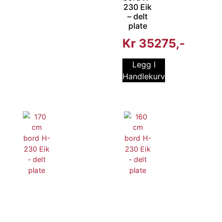
230 Eik
– delt
plate
Kr
35275
Legg I
Handlekurv