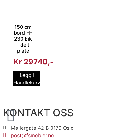
150 cm
bord H-
230 Eik
– delt
plate
Kr
29740
Legg I
Handlekurv
KONTAKT OSS
Møllergata 42 B 0179 Oslo
post@fsmobler.no