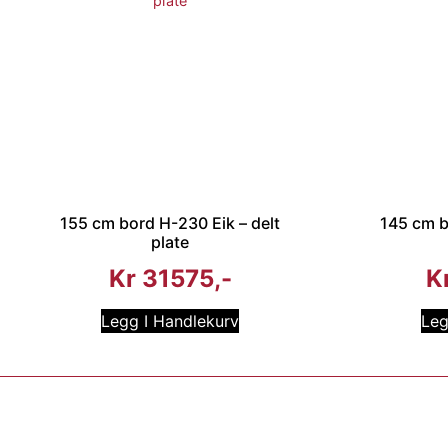
155 cm bord H-230 Eik – delt
145 cm b
plate
Kr
31575
K
Legg I Handlekurv
Leg