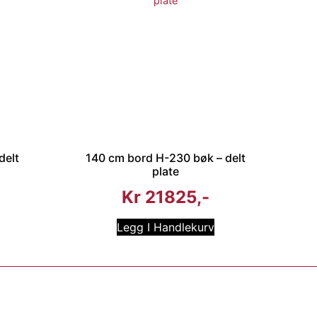
delt
140 cm bord H-230 bøk – delt
plate
Kr
21825
Legg I Handlekurv