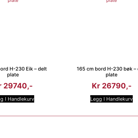
ord H-230 Eik – delt
165 cm bord H-230 bøk – 
plate
plate
r
29740
Kr
26790
g I Handlekurv
Legg I Handlekurv