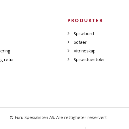
PRODUKTER
Spisebord
Sofaer
vering
Vitrineskap
g retur
Spisestuestoler
© Furu Spesialisten AS. Alle rettigheter reservert