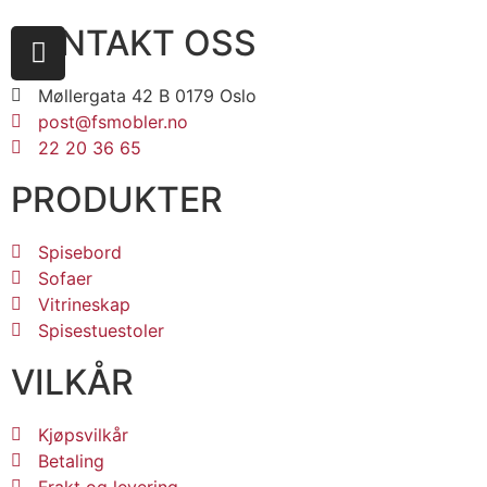
KONTAKT OSS
Møllergata 42 B 0179 Oslo
post@fsmobler.no
22 20 36 65
PRODUKTER
Spisebord
Sofaer
Vitrineskap
Spisestuestoler
VILKÅR
Kjøpsvilkår
Betaling
Frakt og levering