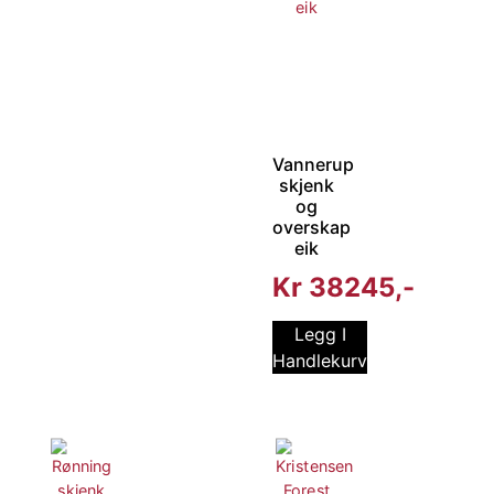
Vannerup
skjenk
og
overskap
eik
Kr
38245
Legg I
Handlekurv