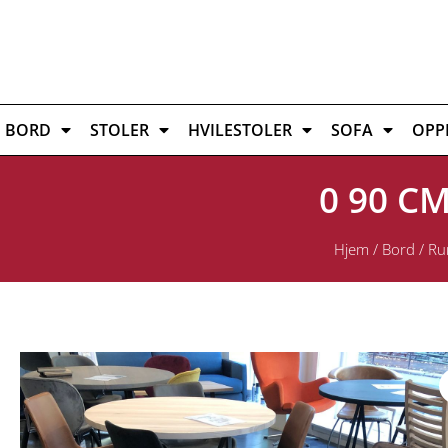
BORD
STOLER
HVILESTOLER
SOFA
OPP
0 90 C
Hjem
/
Bord
/
Ru