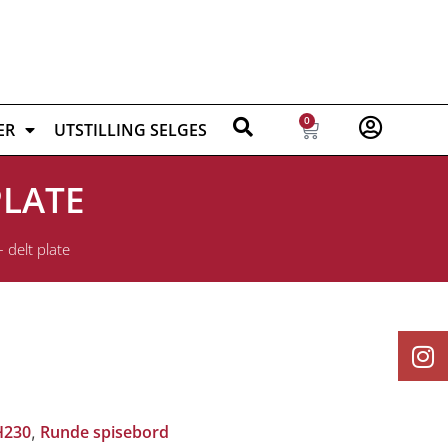
0
ER
UTSTILLING SELGES
PLATE
delt plate
H230
Runde spisebord
,