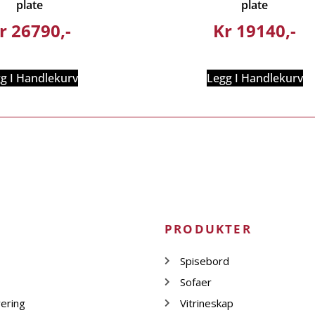
plate
plate
r
26790
Kr
19140
g I Handlekurv
Legg I Handlekurv
PRODUKTER
Spisebord
Sofaer
vering
Vitrineskap