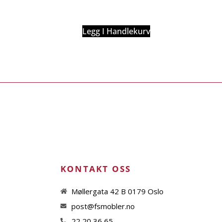
Legg I Handlekurv
KONTAKT OSS
Møllergata 42 B 0179 Oslo
post@fsmobler.no
22 20 36 65