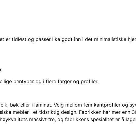
t er tidløst og passer like godt inn i det minimalistiske hj
r.
llige bentyper og i flere farger og profiler.
k, bøk eller i laminat. Velg mellom fem kantprofiler og syv 
iske møbler i et tidsriktig design. Fabrikken har mer enn 
kvalitets massivt tre, og fabrikkens spesialitet er å lage m