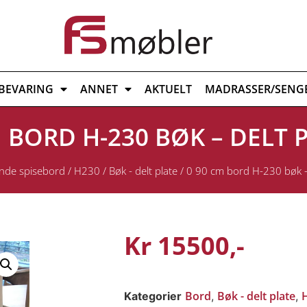
BEVARING
ANNET
AKTUELT
MADRASSER/SENG
M BORD H-230 BØK – DELT 
nde spisebord
/
H230
/
Bøk - delt plate
/ 0 90 cm bord H-230 bøk – 
Kr
15500
Bord
Bøk - delt plate
Kategorier
,
,