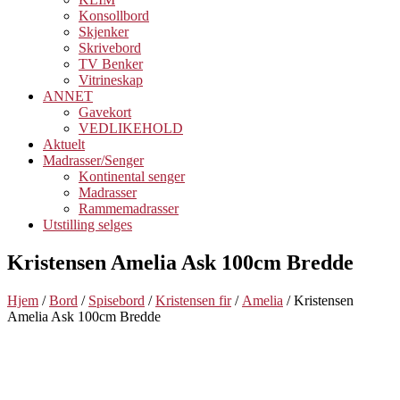
Konsollbord
Skjenker
Skrivebord
TV Benker
Vitrineskap
ANNET
Gavekort
VEDLIKEHOLD
Aktuelt
Madrasser/Senger
Kontinental senger
Madrasser
Rammemadrasser
Utstilling selges
Kristensen Amelia Ask 100cm Bredde
Hjem
/
Bord
/
Spisebord
/
Kristensen fir
/
Amelia
/ Kristensen
Amelia Ask 100cm Bredde