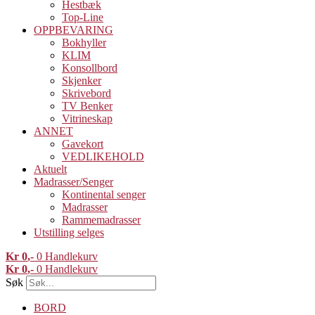
Hestbæk
Top-Line
OPPBEVARING
Bokhyller
KLIM
Konsollbord
Skjenker
Skrivebord
TV Benker
Vitrineskap
ANNET
Gavekort
VEDLIKEHOLD
Aktuelt
Madrasser/Senger
Kontinental senger
Madrasser
Rammemadrasser
Utstilling selges
Kr
0
0
Handlekurv
Kr
0
0
Handlekurv
Søk
BORD