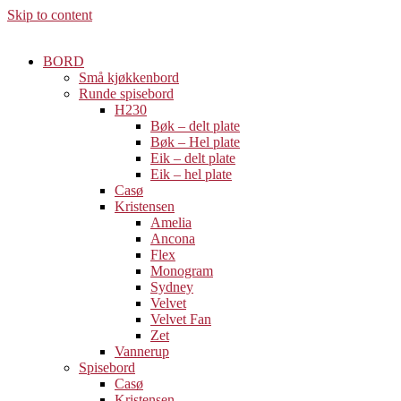
Skip to content
BORD
Små kjøkkenbord
Runde spisebord
H230
Bøk – delt plate
Bøk – Hel plate
Eik – delt plate
Eik – hel plate
Casø
Kristensen
Amelia
Ancona
Flex
Monogram
Sydney
Velvet
Velvet Fan
Zet
Vannerup
Spisebord
Casø
Kristensen