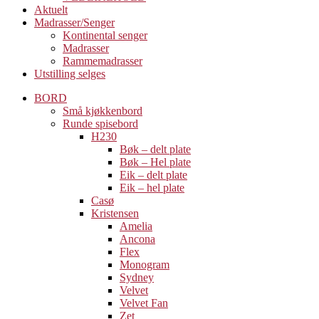
Aktuelt
Madrasser/Senger
Kontinental senger
Madrasser
Rammemadrasser
Utstilling selges
BORD
Små kjøkkenbord
Runde spisebord
H230
Bøk – delt plate
Bøk – Hel plate
Eik – delt plate
Eik – hel plate
Casø
Kristensen
Amelia
Ancona
Flex
Monogram
Sydney
Velvet
Velvet Fan
Zet