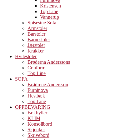
Furninova
Kristensen
Top Line
Vannerup
Spisestue Sofa
Armstoler
Barstoler
Barnestoler
Jærstoler
Krakker
Hvilestoler
Brøderna Anderssons
Conform
Top Line
SOFA
Brødrene Andersson
Furninova
Hestbæk
Top-Line
OPPBEVARING
Bokhyller
KLIM
Konsollbord
Skjenker
Skrivebord