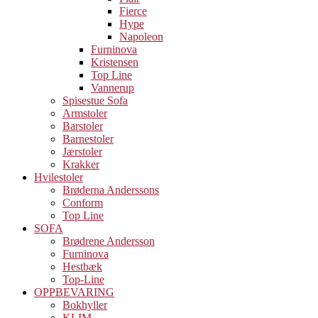
Fierce
Hype
Napoleon
Furninova
Kristensen
Top Line
Vannerup
Spisestue Sofa
Armstoler
Barstoler
Barnestoler
Jærstoler
Krakker
Hvilestoler
Brøderna Anderssons
Conform
Top Line
SOFA
Brødrene Andersson
Furninova
Hestbæk
Top-Line
OPPBEVARING
Bokhyller
KLIM