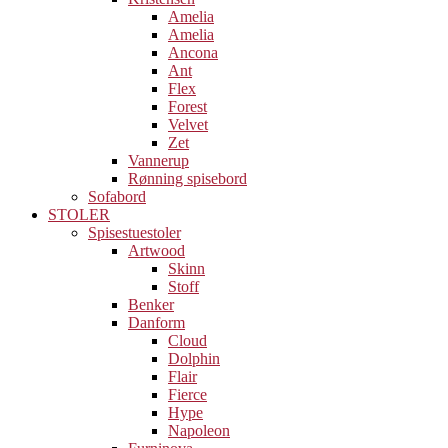
Amelia
Amelia
Ancona
Ant
Flex
Forest
Velvet
Zet
Vannerup
Rønning spisebord
Sofabord
STOLER
Spisestuestoler
Artwood
Skinn
Stoff
Benker
Danform
Cloud
Dolphin
Flair
Fierce
Hype
Napoleon