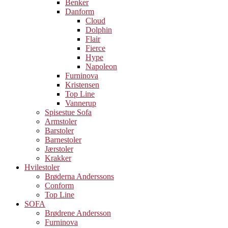
Benker
Danform
Cloud
Dolphin
Flair
Fierce
Hype
Napoleon
Furninova
Kristensen
Top Line
Vannerup
Spisestue Sofa
Armstoler
Barstoler
Barnestoler
Jærstoler
Krakker
Hvilestoler
Brøderna Anderssons
Conform
Top Line
SOFA
Brødrene Andersson
Furninova