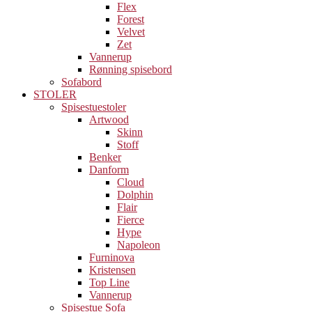
Flex
Forest
Velvet
Zet
Vannerup
Rønning spisebord
Sofabord
STOLER
Spisestuestoler
Artwood
Skinn
Stoff
Benker
Danform
Cloud
Dolphin
Flair
Fierce
Hype
Napoleon
Furninova
Kristensen
Top Line
Vannerup
Spisestue Sofa