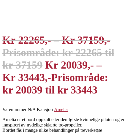
Kr
22265
–
Kr
37159
Prisområde: kr 22265 til
kr 37159
Kr
20039
–
Kr
33443
Prisområde:
kr 20039 til kr 33443
Varenummer
N/A
Kategori
Amelia
Amelia er et bord oppkalt etter den første kvinnelige piloten og er
innspirert av nydelige skjærte tre-propeller.
Bordet fås i mange ulike behandlinger på treverket(se