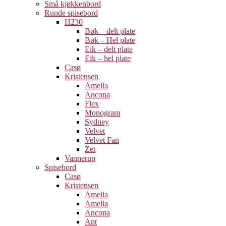
Små kjøkkenbord
Runde spisebord
H230
Bøk – delt plate
Bøk – Hel plate
Eik – delt plate
Eik – hel plate
Casø
Kristensen
Amelia
Ancona
Flex
Monogram
Sydney
Velvet
Velvet Fan
Zet
Vannerup
Spisebord
Casø
Kristensen
Amelia
Amelia
Ancona
Ant