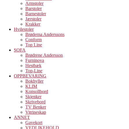
Armstoler
Barstoler
Barnestoler
Jærstoler
Krakker
Hvilestoler
Brøderna Anderssons
Conform
Top Line
SOFA
Brødrene Andersson
Furninova
Hestbæk
Top-Line
OPPBEVARING
Bokhyller
KLIM
Konsollbord
Skjenker
Skrivebord
TV Benker
Vitrineskap
ANNET
Gavekort
VEDLIKEHOLD