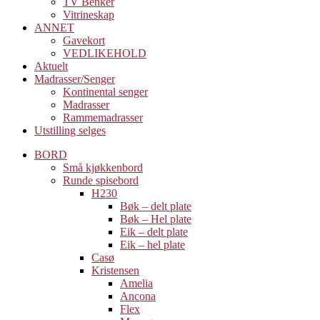
TV Benker
Vitrineskap
ANNET
Gavekort
VEDLIKEHOLD
Aktuelt
Madrasser/Senger
Kontinental senger
Madrasser
Rammemadrasser
Utstilling selges
BORD
Små kjøkkenbord
Runde spisebord
H230
Bøk – delt plate
Bøk – Hel plate
Eik – delt plate
Eik – hel plate
Casø
Kristensen
Amelia
Ancona
Flex