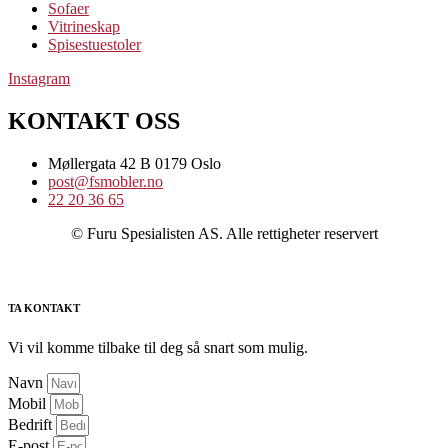
Sofaer
Vitrineskap
Spisestuestoler
Instagram
KONTAKT OSS
Møllergata 42 B 0179 Oslo
post@fsmobler.no
22 20 36 65
© Furu Spesialisten AS. Alle rettigheter reservert
TA KONTAKT
Vi vil komme tilbake til deg så snart som mulig.
Navn
Mobil
Bedrift
E-post