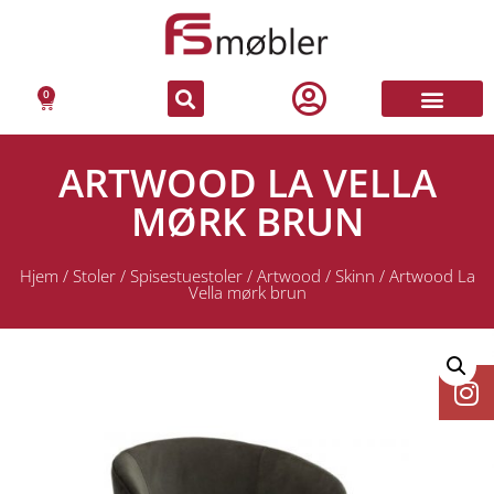
0
ARTWOOD LA VELLA
MØRK BRUN
Hjem
/
Stoler
/
Spisestuestoler
/
Artwood
/
Skinn
/ Artwood La
Vella mørk brun