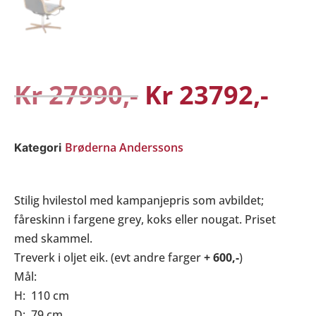
Kr
27990
Kr
23792
Brøderna Anderssons
Kategori
Stilig hvilestol med kampanjepris som avbildet;
fåreskinn i fargene grey, koks eller nougat. Priset
med skammel.
Treverk i oljet eik. (evt andre farger
+ 600,-
)
Mål:
H: 110 cm
D: 79 cm