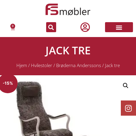
0
JACK TRE
Hjem
/
Hvilestoler
/
Brøderna Anderssons
/ Jack tre
-15%