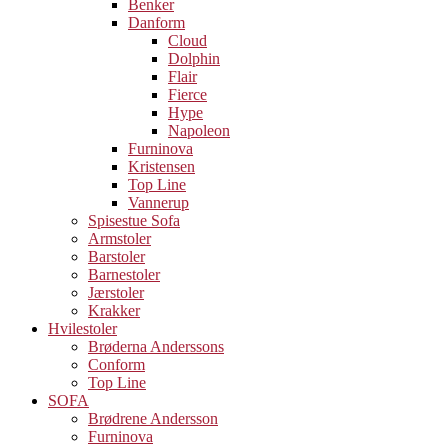
Benker
Danform
Cloud
Dolphin
Flair
Fierce
Hype
Napoleon
Furninova
Kristensen
Top Line
Vannerup
Spisestue Sofa
Armstoler
Barstoler
Barnestoler
Jærstoler
Krakker
Hvilestoler
Brøderna Anderssons
Conform
Top Line
SOFA
Brødrene Andersson
Furninova