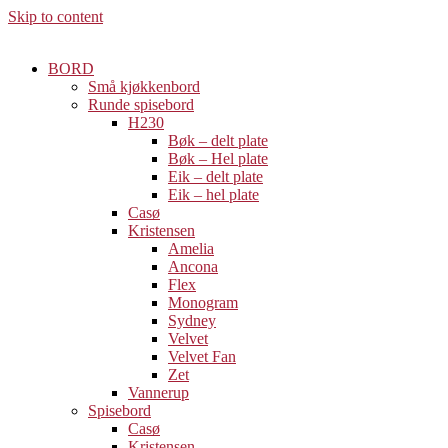
Skip to content
BORD
Små kjøkkenbord
Runde spisebord
H230
Bøk – delt plate
Bøk – Hel plate
Eik – delt plate
Eik – hel plate
Casø
Kristensen
Amelia
Ancona
Flex
Monogram
Sydney
Velvet
Velvet Fan
Zet
Vannerup
Spisebord
Casø
Kristensen