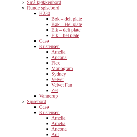
Små kjøkkenbord
Runde spisebord
H230
Bøk – delt plate
Bøk – Hel plate
Eik – delt plate
Eik – hel plate
Casø
Kristensen
Amelia
Ancona
Flex
Monogram
Sydney
Velvet
Velvet Fan
Zet
Vannerup
Spisebord
Casø
Kristensen
Amelia
Amelia
Ancona
Ant