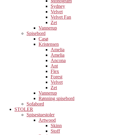
Monogram
Sydney
Velvet
Velvet Fan
Zet
Vannerup
Spisebord
Casø
Kristensen
Amelia
Amelia
Ancona
Ant
Flex
Forest
Velvet
Zet
Vannerup
Rønning spisebord
Sofabord
STOLER
Spisestuestoler
Artwood
Skinn
Stoff