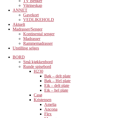
TV Benker
Vitrineskap
ANNET
Gavekort
VEDLIKEHOLD
Aktuelt
Madrasser/Senger
Kontinental senger
Madrasser
Rammemadrasser
Utstilling selges
BORD
Små kjøkkenbord
Runde spisebord
H230
Bøk – delt plate
Bøk – Hel plate
Eik – delt plate
Eik – hel plate
Casø
Kristensen
Amelia
Ancona
Flex