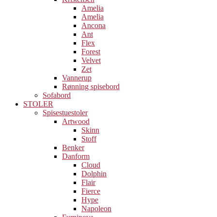
Amelia
Amelia
Ancona
Ant
Flex
Forest
Velvet
Zet
Vannerup
Rønning spisebord
Sofabord
STOLER
Spisestuestoler
Artwood
Skinn
Stoff
Benker
Danform
Cloud
Dolphin
Flair
Fierce
Hype
Napoleon