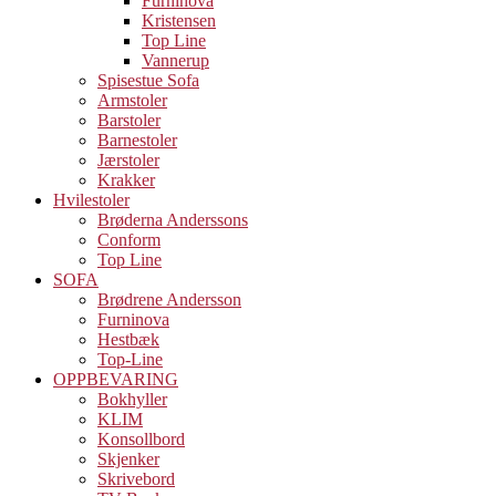
Furninova
Kristensen
Top Line
Vannerup
Spisestue Sofa
Armstoler
Barstoler
Barnestoler
Jærstoler
Krakker
Hvilestoler
Brøderna Anderssons
Conform
Top Line
SOFA
Brødrene Andersson
Furninova
Hestbæk
Top-Line
OPPBEVARING
Bokhyller
KLIM
Konsollbord
Skjenker
Skrivebord