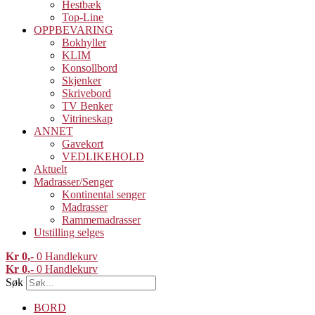
Hestbæk
Top-Line
OPPBEVARING
Bokhyller
KLIM
Konsollbord
Skjenker
Skrivebord
TV Benker
Vitrineskap
ANNET
Gavekort
VEDLIKEHOLD
Aktuelt
Madrasser/Senger
Kontinental senger
Madrasser
Rammemadrasser
Utstilling selges
Kr
0
0
Handlekurv
Kr
0
0
Handlekurv
Søk
BORD