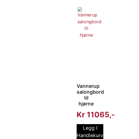
Vannerup
salongbord
til
hjørne
Kr
11065
Legg I
Handlekurv