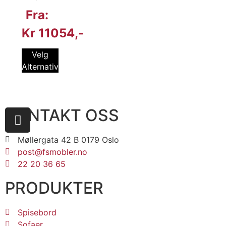
Fra:
Kr
11054
Velg
Alternativ
KONTAKT OSS
Møllergata 42 B 0179 Oslo
post@fsmobler.no
22 20 36 65
PRODUKTER
Spisebord
Sofaer