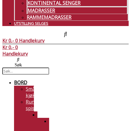
KONTINENTAL SENGER
MADRASSER
RAMMEMADRASSER
UTSTILLING SELGES
Kr
0
0
Handlekurv
Kr
0
0
Handlekurv
Søk
BORD
Små
kjøkkenbord
Runde
spisebord
H230
Bøk
–