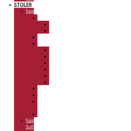
STOLER
Spisestuestoler
Artwood
Skinn
Stoff
Benker
Danform
Cloud
Dolphin
Flair
Fierce
Hype
Napoleon
Furninova
Kristensen
Top
Line
Vannerup
Spisestue
Sofa