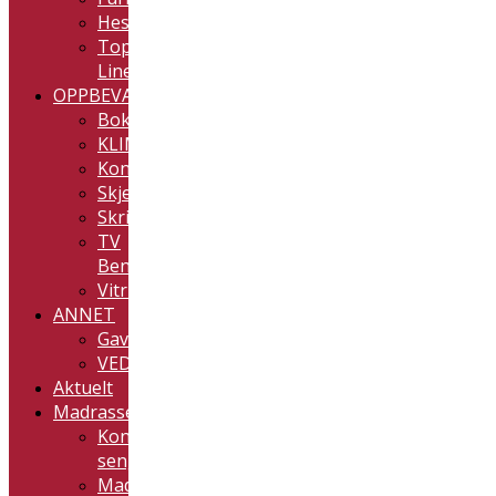
Hestbæk
Top-
Line
OPPBEVARING
Bokhyller
KLIM
Konsollbord
Skjenker
Skrivebord
TV
Benker
Vitrineskap
ANNET
Gavekort
VEDLIKEHOLD
Aktuelt
Madrasser/Senger
Kontinental
senger
Madrasser