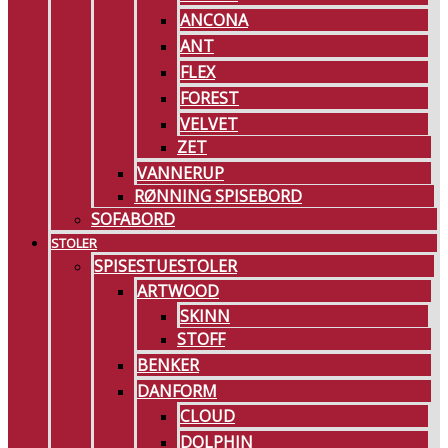
ANCONA
ANT
FLEX
FOREST
VELVET
ZET
VANNERUP
RØNNING SPISEBORD
SOFABORD
STOLER
SPISESTUESTOLER
ARTWOOD
SKINN
STOFF
BENKER
DANFORM
CLOUD
DOLPHIN