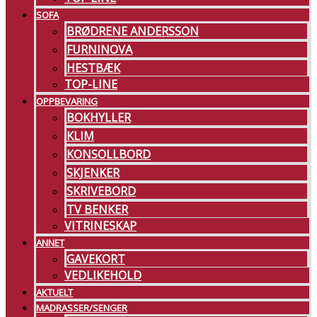
SOFA
BRØDRENE ANDERSSON
FURNINOVA
HESTBÆK
TOP-LINE
OPPBEVARING
BOKHYLLER
KLIM
KONSOLLBORD
SKJENKER
SKRIVEBORD
TV BENKER
VITRINESKAP
ANNET
GAVEKORT
VEDLIKEHOLD
AKTUELT
MADRASSER/SENGER