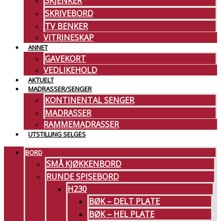
SKJENKER
SKRIVEBORD
TV BENKER
VITRINESKAP
ANNET
GAVEKORT
VEDLIKEHOLD
AKTUELT
MADRASSER/SENGER
KONTINENTAL SENGER
MADRASSER
RAMMEMADRASSER
UTSTILLING SELGES
BORD
SMÅ KJØKKENBORD
RUNDE SPISEBORD
H230
BØK – DELT PLATE
BØK – HEL PLATE