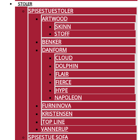
STOLER
SPISESTUESTOLER
ARTWOOD
SKINN
STOFF
BENKER
DANFORM
CLOUD
DOLPHIN
FLAIR
FIERCE
HYPE
NAPOLEON
FURNINOVA
KRISTENSEN
TOP LINE
VANNERUP
SPISESTUE SOFA