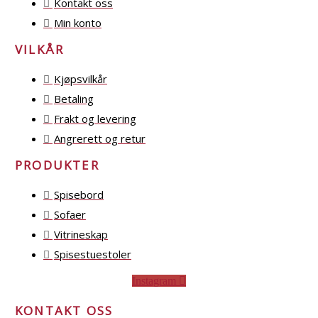
Kontakt oss
Min konto
VILKÅR
Kjøpsvilkår
Betaling
Frakt og levering
Angrerett og retur
PRODUKTER
Spisebord
Sofaer
Vitrineskap
Spisestuestoler
Instagram
KONTAKT OSS