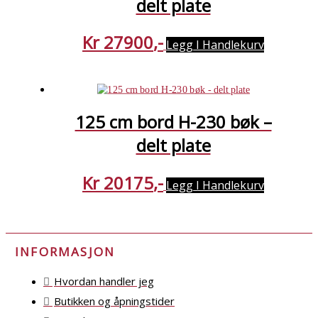
delt plate
Kr
27900
Legg I Handlekurv
125 cm bord H-230 bøk –
delt plate
Kr
20175
Legg I Handlekurv
INFORMASJON
Hvordan handler jeg
Butikken og åpningstider