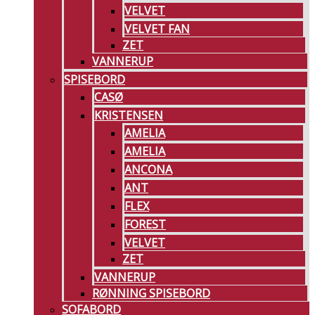
VELVET
VELVET FAN
ZET
VANNERUP
SPISEBORD
CASØ
KRISTENSEN
AMELIA
AMELIA
ANCONA
ANT
FLEX
FOREST
VELVET
ZET
VANNERUP
RØNNING SPISEBORD
SOFABORD