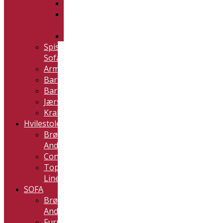
Kristensen
Top
Line
Vannerup
Spisestue
Sofa
Armstoler
Barstoler
Barnestoler
Jærstoler
Krakker
Hvilestoler
Brøderna
Anderssons
Conform
Top
Line
SOFA
Brødrene
Andersson
Furninova