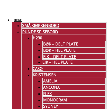
Skip
to
content
BORD
SMÅ KJØKKENBORD
RUNDE SPISEBORD
H230
BØK – DELT PLATE
BØK – HEL PLATE
EIK – DELT PLATE
EIK – HEL PLATE
CASØ
KRISTENSEN
AMELIA
ANCONA
FLEX
MONOGRAM
SYDNEY