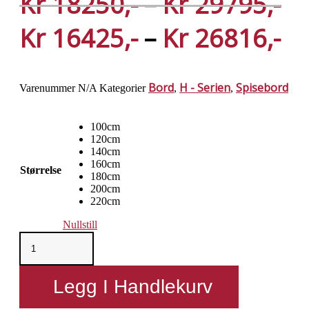
Pr
Kr
18250
–
Kr
29795
kr
Pr
Kr
16425
–
Kr
26816
til
kr
Bord
H - Serien
Spisebord
Varenummer
N/A
Kategorier
,
,
kr
til
100cm
kr
120cm
140cm
160cm
Størrelse
180cm
200cm
220cm
Nullstill
Vannerup
H-
270
Bredde
Legg I Handlekurv
90cm
i