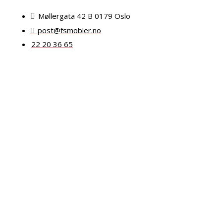
Møllergata 42 B 0179 Oslo
post@fsmobler.no
22 20 36 65