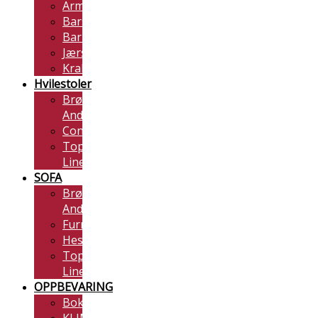
Armstoler
Barstoler
Barnestoler
Jærstoler
Krakker
Hvilestoler
Brøderna
Anderssons
Conform
Top
Line
SOFA
Brødrene
Andersson
Furninova
Hestbæk
Top-
Line
OPPBEVARING
Bokhyller