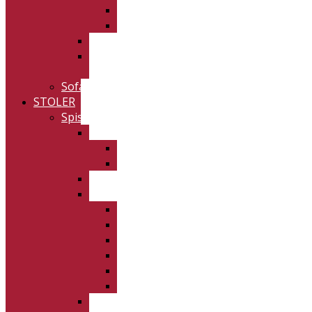
Velvet
Zet
Vannerup
Rønning
spisebord
Sofabord
STOLER
Spisestuestoler
Artwood
Skinn
Stoff
Benker
Danform
Cloud
Dolphin
Flair
Fierce
Hype
Napoleon
Furninova