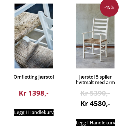
-15%
Omfletting Jærstol
Jærstol 5 spiler
hvitmalt med arm
Kr
1398
Kr
5390
Kr
4580
Legg I Handlekurv
Legg I Handlekurv