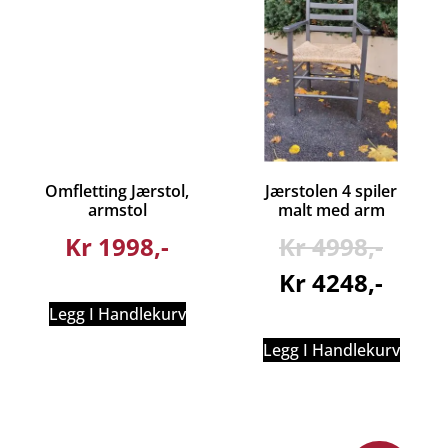
Omfletting Jærstol,
Jærstolen 4 spiler
armstol
malt med arm
Kr
1998
Kr
4998
Kr
4248
Legg I Handlekurv
Legg I Handlekurv