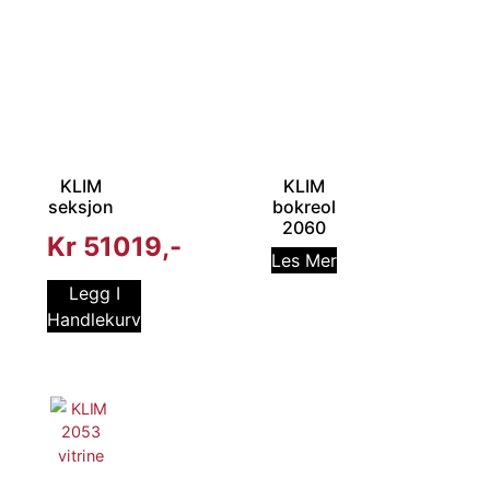
KLIM
KLIM
seksjon
bokreol
2060
Kr
51019
Les Mer
Legg I
Handlekurv