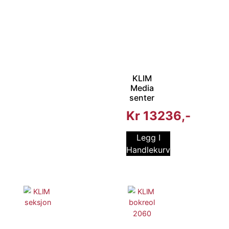
KLIM
Media
senter
Kr
13236
Legg I
Handlekurv