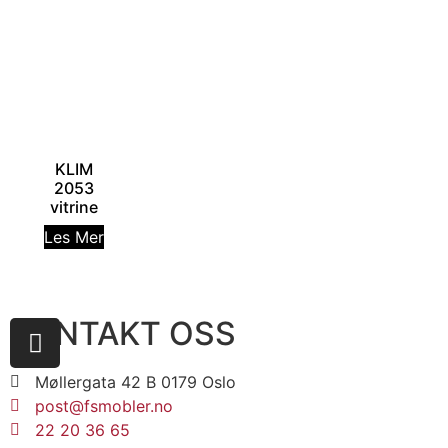
KLIM
2053
vitrine
Les Mer
KONTAKT OSS
Møllergata 42 B 0179 Oslo
post@fsmobler.no
22 20 36 65