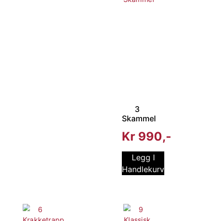
3
Skammel
Kr
990
Legg I
Handlekurv