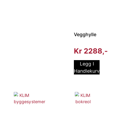
Vegghylle
Kr
2288
Legg I
Handlekurv