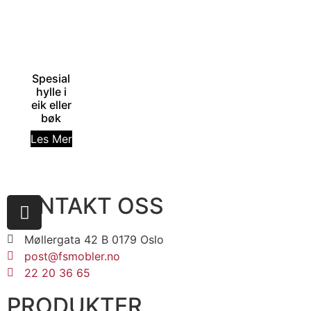
Spesial
hylle i
eik eller
bøk
Les Mer
KONTAKT OSS
Møllergata 42 B 0179 Oslo
post@fsmobler.no
22 20 36 65
PRODUKTER