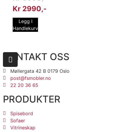
Kr
2990
Legg I
Handlekurv
KONTAKT OSS
Møllergata 42 B 0179 Oslo
post@fsmobler.no
22 20 36 65
PRODUKTER
Spisebord
Sofaer
Vitrineskap