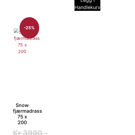
Legg I
Handlekurv
-25%
Snow
fjærmadrass
75 x
200
Kr
3990