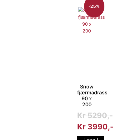
-25%
Snow
fjærmadrass
90 x
200
Kr
5290
Kr
3990