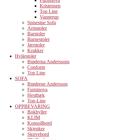
Furninova
Kristensen
Top Line
Vannerup
Spisestue Sofa
Armstoler
Barstoler
Barnestoler
Jærstoler
Krakker
Hvilestoler
Brøderna Anderssons
Conform
Top Line
SOFA
Brødrene Andersson
Furninova
Hestbæk
Top-Line
OPPBEVARING
Bokhyller
KLIM
Konsollbord
Skjenker
Skrivebord