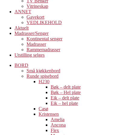
TV Benker
Vitrineskap
ANNET
Gavekort
VEDLIKEHOLD
Aktuelt
Madrasser/Senger
Kontinental senger
Madrasser
Rammemadrasser
Utstilling selges
BORD
Små kjøkkenbord
Runde spisebord
H230
Bøk – delt plate
Bøk – Hel plate
Eik – delt plate
Eik – hel plate
Casø
Kristensen
Amelia
Ancona
Flex