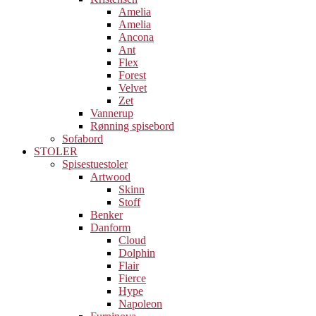
Amelia
Amelia
Ancona
Ant
Flex
Forest
Velvet
Zet
Vannerup
Rønning spisebord
Sofabord
STOLER
Spisestuestoler
Artwood
Skinn
Stoff
Benker
Danform
Cloud
Dolphin
Flair
Fierce
Hype
Napoleon