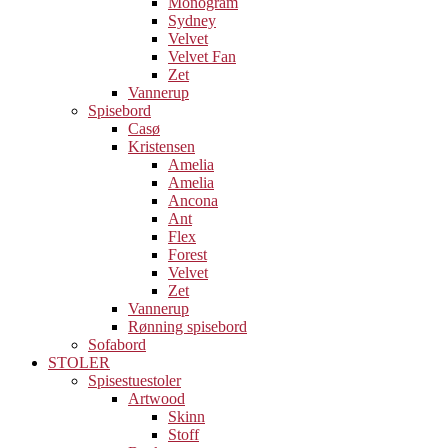
Monogram
Sydney
Velvet
Velvet Fan
Zet
Vannerup
Spisebord
Casø
Kristensen
Amelia
Amelia
Ancona
Ant
Flex
Forest
Velvet
Zet
Vannerup
Rønning spisebord
Sofabord
STOLER
Spisestuestoler
Artwood
Skinn
Stoff