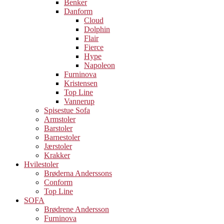
Benker
Danform
Cloud
Dolphin
Flair
Fierce
Hype
Napoleon
Furninova
Kristensen
Top Line
Vannerup
Spisestue Sofa
Armstoler
Barstoler
Barnestoler
Jærstoler
Krakker
Hvilestoler
Brøderna Anderssons
Conform
Top Line
SOFA
Brødrene Andersson
Furninova