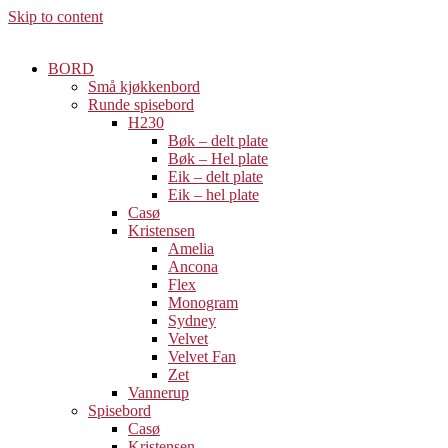
Skip to content
BORD
Små kjøkkenbord
Runde spisebord
H230
Bøk – delt plate
Bøk – Hel plate
Eik – delt plate
Eik – hel plate
Casø
Kristensen
Amelia
Ancona
Flex
Monogram
Sydney
Velvet
Velvet Fan
Zet
Vannerup
Spisebord
Casø
Kristensen