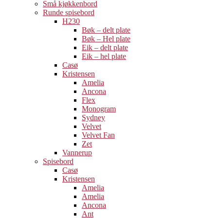
Små kjøkkenbord
Runde spisebord
H230
Bøk – delt plate
Bøk – Hel plate
Eik – delt plate
Eik – hel plate
Casø
Kristensen
Amelia
Ancona
Flex
Monogram
Sydney
Velvet
Velvet Fan
Zet
Vannerup
Spisebord
Casø
Kristensen
Amelia
Amelia
Ancona
Ant