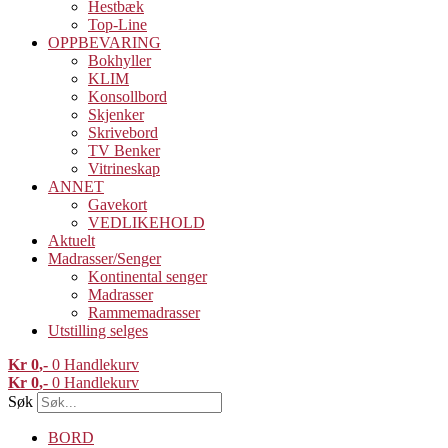
Hestbæk
Top-Line
OPPBEVARING
Bokhyller
KLIM
Konsollbord
Skjenker
Skrivebord
TV Benker
Vitrineskap
ANNET
Gavekort
VEDLIKEHOLD
Aktuelt
Madrasser/Senger
Kontinental senger
Madrasser
Rammemadrasser
Utstilling selges
Kr
0
0
Handlekurv
Kr
0
0
Handlekurv
Søk
BORD