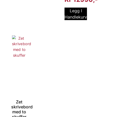
Legg I
Handlekurv
Zet
skrivebord
med to
skuffer