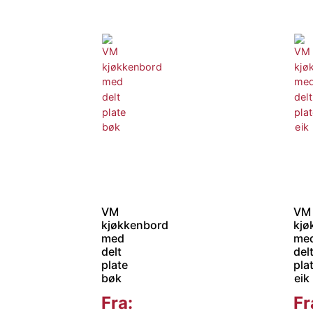
VM
VM
kjøkkenbord
kjø
med
me
delt
del
plate
pla
bøk
eik
Fra:
Fr