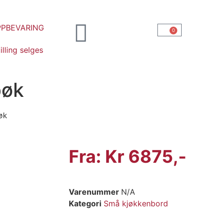
PPBEVARING
0
illing selges
bøk
øk
Fra:
Kr
6875
Varenummer
N/A
Kategori
Små kjøkkenbord