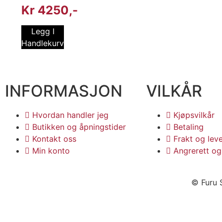
Kr
4250
Legg I
Handlekurv
INFORMASJON
VILKÅR
Hvordan handler jeg
Kjøpsvilkår
Butikken og åpningstider
Betaling
Kontakt oss
Frakt og lev
Min konto
Angrerett og
© Furu S