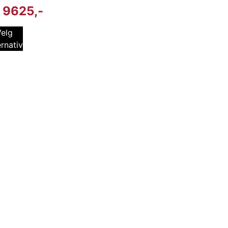
9625
Velg
ernativ