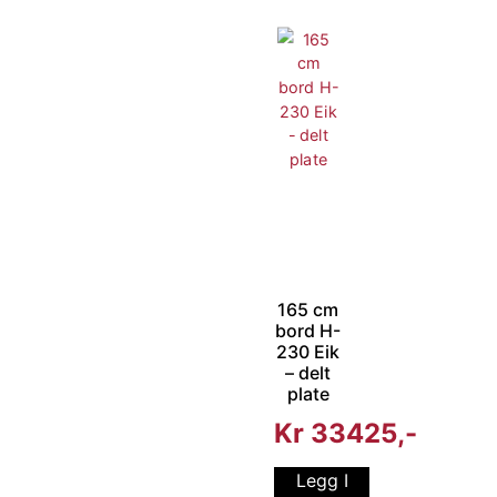
165 cm
bord H-
230 Eik
– delt
plate
Kr
33425
Legg I