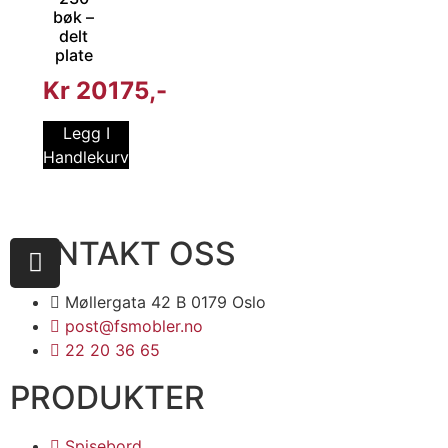
bøk –
delt
plate
Kr
20175
Legg I
Handlekurv
KONTAKT OSS
Møllergata 42 B 0179 Oslo
post@fsmobler.no
22 20 36 65
PRODUKTER
Spisebord