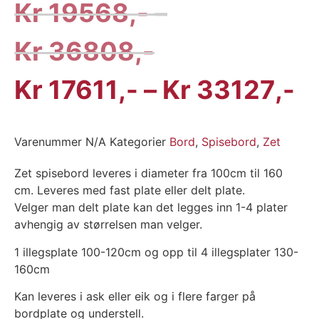
Kr
19568
–
Kr
36808
Kr
17611
–
Kr
33127
Varenummer
N/A
Kategorier
Bord
,
Spisebord
,
Zet
Zet spisebord leveres i diameter fra 100cm til 160
cm. Leveres med fast plate eller delt plate.
Velger man delt plate kan det legges inn 1-4 plater
avhengig av størrelsen man velger.
1 illegsplate 100-120cm og opp til 4 illegsplater 130-
160cm
Kan leveres i ask eller eik og i flere farger på
bordplate og understell.