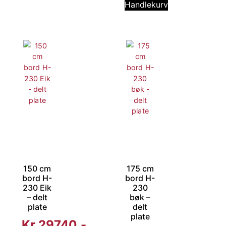
Handlekurv
150 cm
175 cm
bord H-
bord H-
230 Eik
230
– delt
bøk –
plate
delt
plate
Kr
29740