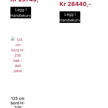
Kr
28440
Legg I
Legg I
Handlekurv
Handlekurv
125 cm
bord H-
230