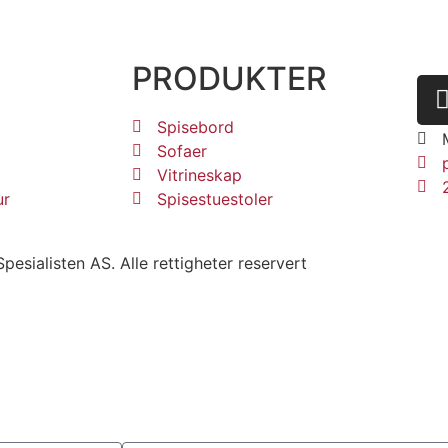
PRODUKTER
K
Spisebord
Sofaer
g
Vitrineskap
ur
Spisestuestoler
pesialisten AS. Alle rettigheter reservert