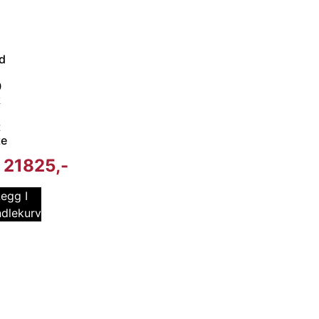
d
0
k
t
te
21825
egg I
dlekurv