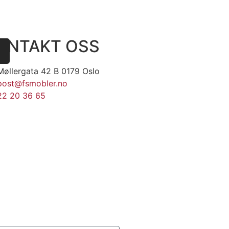
ONTAKT OSS
Møllergata 42 B 0179 Oslo
post@fsmobler.no
22 20 36 65