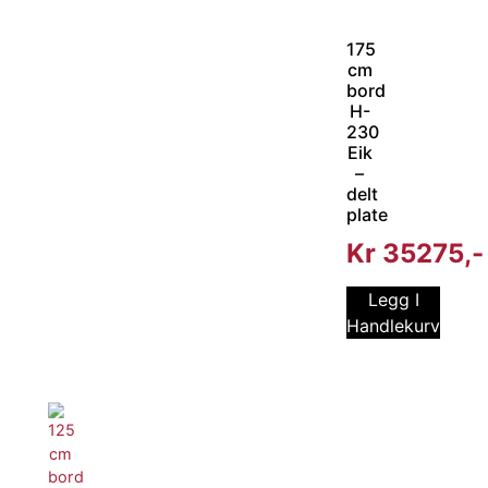
175
cm
bord
H-
230
Eik
–
delt
plate
Kr
35275
Legg I
Handlekurv