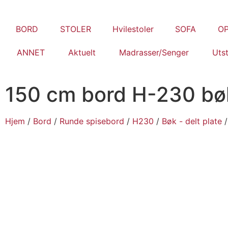
BORD
STOLER
Hvilestoler
SOFA
O
ANNET
Aktuelt
Madrasser/Senger
Utst
150 cm bord H-230 bøk
Hjem
/
Bord
/
Runde spisebord
/
H230
/
Bøk - delt plate
/