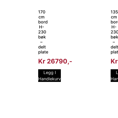
170
135
cm
cm
bord
bor
H-
H-
230
23
bøk
bø
–
–
delt
del
plate
pla
Kr
26790
Kr
Legg I
L
Handlekurv
Han