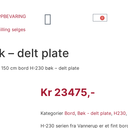
PPBEVARING
0
illing selges
 – delt plate
 150 cm bord H-230 bøk – delt plate
Kr
23475
Kategorier
Bord
,
Bøk - delt plate
,
H230
H-230 serien fra Vannerup er et fint bor