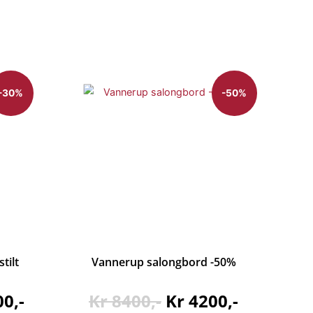
-30%
-50%
tilt
Vannerup salongbord -50%
00
Kr
8400
Kr
4200