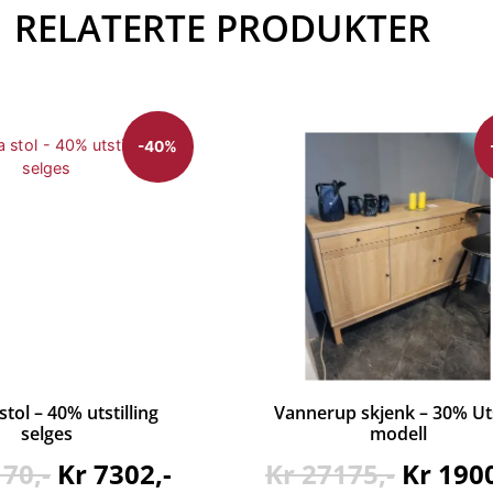
RELATERTE PRODUKTER
-40%
tol – 40% utstilling
Vannerup skjenk – 30% Uts
selges
modell
170
Kr
7302
Kr
27175
Kr
190