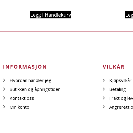
Legg I Handlekurv
Leg
INFORMASJON
VILKÅR
Hvordan handler jeg
Kjøpsvilkår
Butikken og åpningstider
Betaling
Kontakt oss
Frakt og le
Min konto
Angrerett o