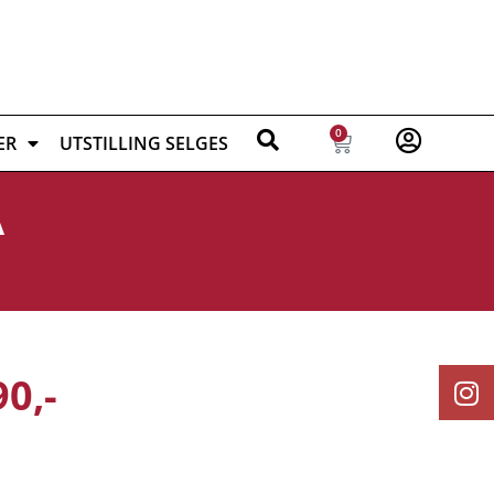
0
ER
UTSTILLING SELGES
A
90