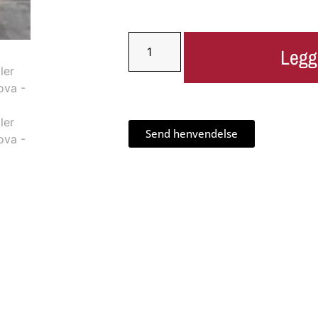
Legg
Send henvendelse