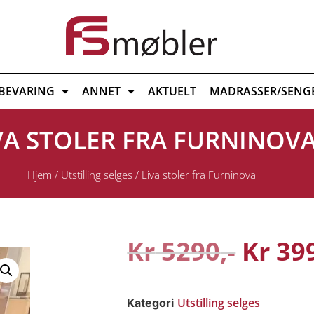
BEVARING
ANNET
AKTUELT
MADRASSER/SENG
VA STOLER FRA FURNINOV
Hjem
/
Utstilling selges
/ Liva stoler fra Furninova
Kr
5290
Kr
39
Utstilling selges
Kategori