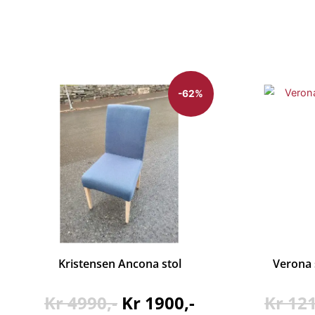
-62%
Kristensen Ancona stol
Verona s
Kr
4990
Kr
1900
Kr
12