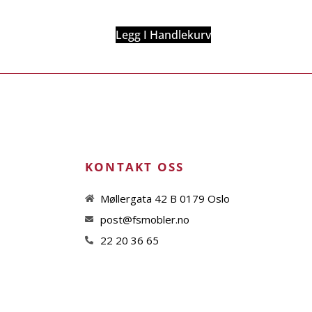
Legg I Handlekurv
KONTAKT OSS
Møllergata 42 B 0179 Oslo
post@fsmobler.no
22 20 36 65