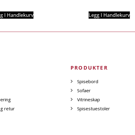
g I Handlekurv
Legg I Handlekurv
PRODUKTER
Spisebord
Sofaer
vering
Vitrineskap
g retur
Spisestuestoler