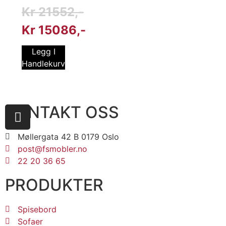
Kr
21552
Kr
15086
Legg I
Handlekurv
KONTAKT OSS
Møllergata 42 B 0179 Oslo
post@fsmobler.no
22 20 36 65
PRODUKTER
Spisebord
Sofaer