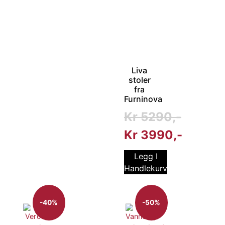
Liva
stoler
fra
Furninova
Kr
5290
Kr
3990
Legg I
Handlekurv
-40%
-50%