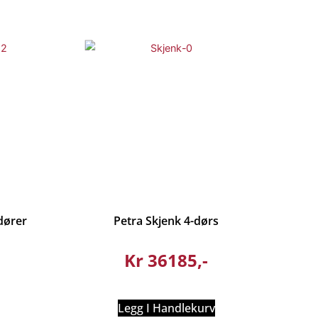
dører
Petra Skjenk 4-dørs
Kr
36185
Legg I Handlekurv