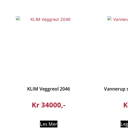
KLIM Veggreol 2046
Vannerup s
Kr
34000
K
Les Mer
Leg