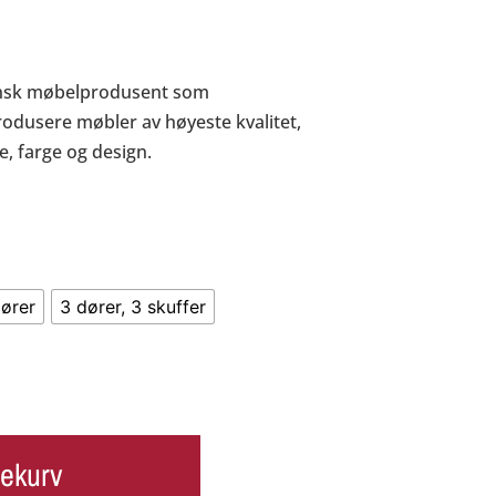
ansk møbelprodusent som
rodusere møbler av høyeste kvalitet,
se, farge og design.
dører
3 dører, 3 skuffer
lekurv