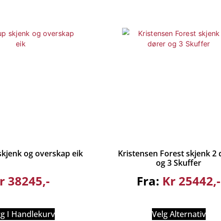
kjenk og overskap eik
Kristensen Forest skjenk 2 
og 3 Skuffer
r
38245
Fra:
Kr
25442
g I Handlekurv
Velg Alternativ